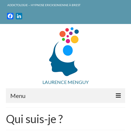
ADDICTOLOGIE – HYPNOSE ERICKSONIENNE À BREST
Facebook
LinkedIn
LAURENCE MENGUY
Menu
Accueil
Qui suis-je ?
Vous cherchez