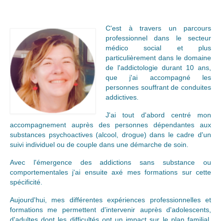
Se soigner par l’hypnose
Qu’est ce que l’hypnose éricksonienne
C'est à travers un parcours
?
professionnel dans le secteur
médico social et plus
Déroulement d’une séance
particulièrement dans le domaine
de l'addictologie durant 10 ans,
Vaincre son addiction
que j'ai accompagné les
personnes souffrant de conduites
Qu’est ce que l’addiction ?
addictives.
J'ai tout d'abord centré mon
Aider quelqu’un de son entourage
accompagnement auprès des personnes dépendantes aux
substances psychoactives (alcool, drogue) dans le cadre d'un
Méthodes d’accompagnement
suivi individuel ou de couple dans une démarche de soin.
Prestations/tarifs
Avec l'émergence des addictions sans substance ou
comportementales j'ai ensuite axé mes formations sur cette
Qui suis-je ?
spécificité.
Contact
Aujourd'hui, mes différentes expériences professionnelles et
formations me permettent d'intervenir auprès d'adolescents,
Me contacter
d'adultes dont les difficultés ont un impact sur le plan familial,